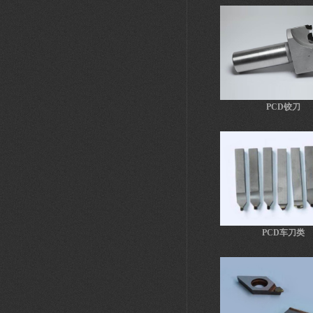
PCD铰刀
PCD车刀类